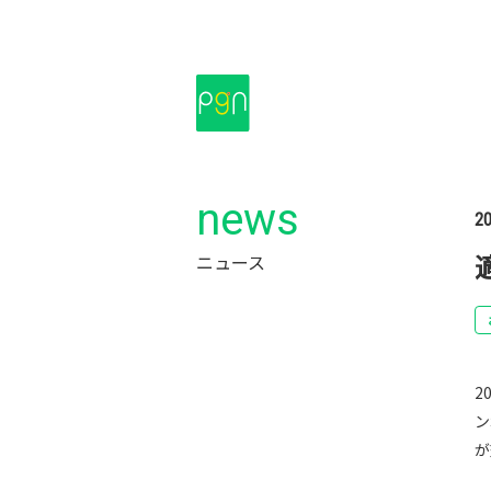
news
20
ニュース
2
ン
が