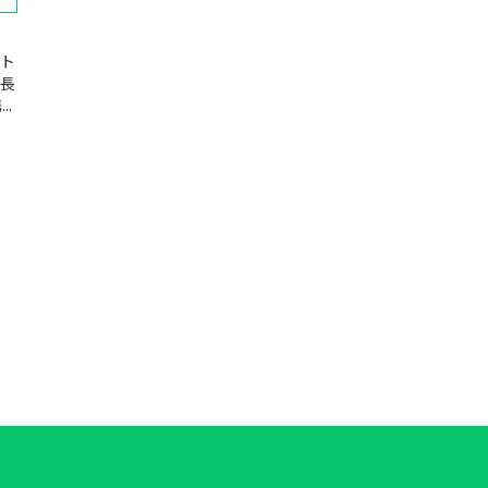
ト
 長
.