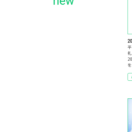
new
20
平
2
を.